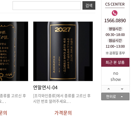
no
show
연말연시-04
요.
. .
시안 번호 알려주세요.
. .
문의
가격문의