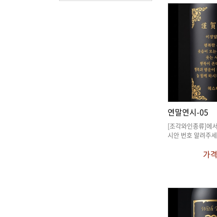
연말연시-05
시안 번호 알려주세
가