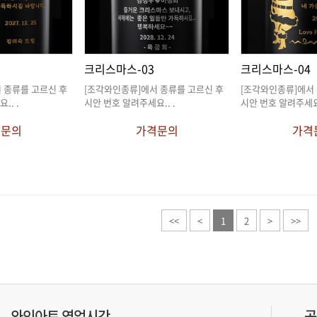
크리스마스-03
크리스마스-04
요.
. .
시안 번호 알려주세요.
. .
시안 번호 알려주세
격문의
가격문의
가격
<<
<
1
2
>
>>
와인아트 영업시간
공