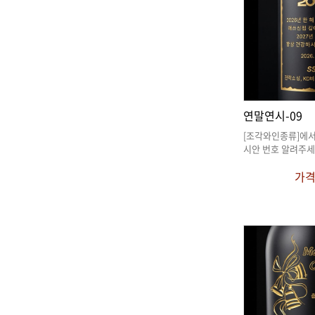
연말연시-09
시안 번호 알려주세
가