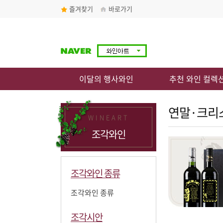
즐겨찾기
바로가기
이달의 행사와인
추천 와인 컬렉
연말·크리
WINEART
조각와인
조각와인 종류
조각와인 종류
조각시안