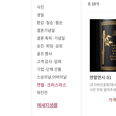
총
19
개
사진
생일
환갑·칠순·팔순
결혼기념일
결혼 축하·기념일
승진·퇴임·공로
골프 행사
고객 감사·답례
기업·단체 선물
스승의날,어버이날
연말연시-01
연말·크리스마스
시안 번호 알려주세
와인잔
가
메세지샘플