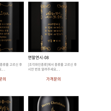
연말연시-08
요.
. .
시안 번호 알려주세요.
. .
문의
가격문의