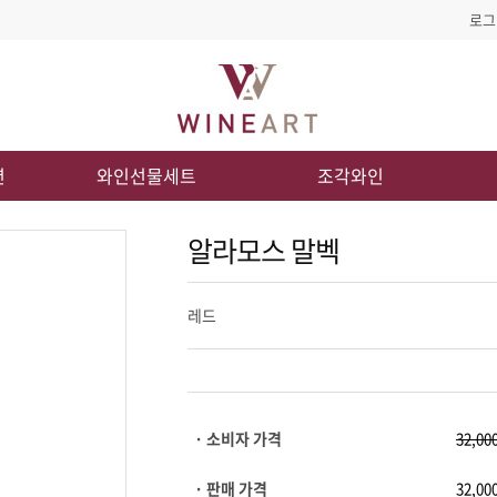
로그
션
와인선물세트
조각와인
알라모스 말벡
레드
· 소비자 가격
· 판매 가격