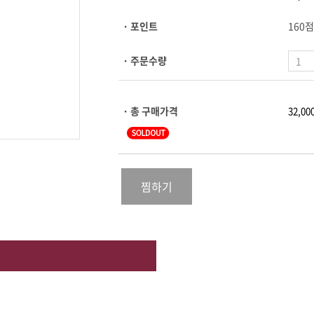
· 포인트
160점
· 주문수량
· 총 구매가격
찜하기