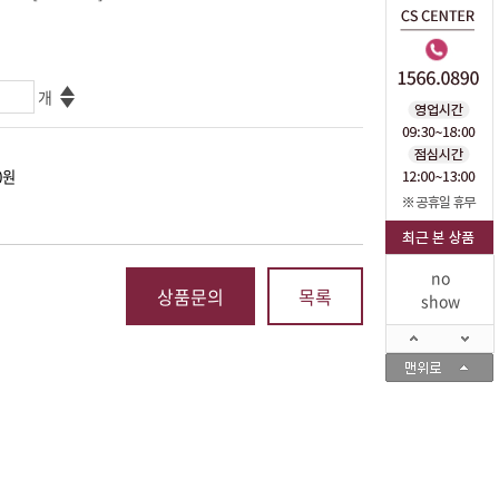
개
no
상품문의
목록
show