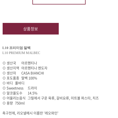
상품정보
L10 프리미엄 말벡
L10 PREMIUM MALBEC
⊙ 생산국
아르헨티나
⊙ 생산지역
아르헨티나 멘도자
⊙ 생산자
CASA BIANCHI
⊙ 포도품종
말벡 100%
⊙ 바디
풀바디
⊙ Sweetness
드라이
⊙ 알코올도수
14.5%
⊙ 어울리는음식
그릴에서 구운 육류, 갈비요류, 미트볼 파스타, 치즈
⊙ 용량
750ml
축구천제, 리오넬메시 이름딴 '레오와인'